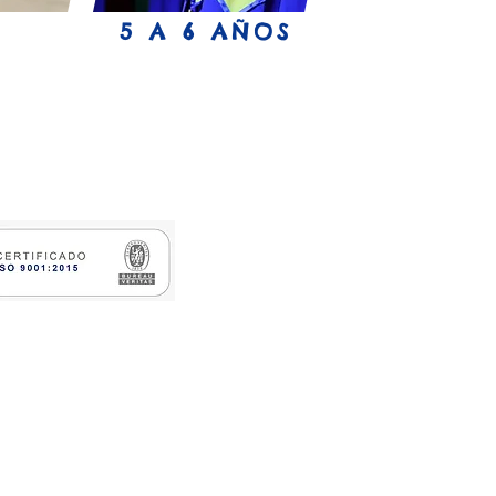
5 A 6 AÑOS
e.edu.co
.edu.co